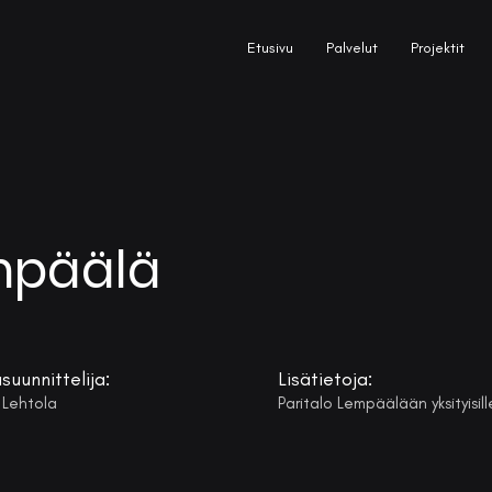
Etusivu
Palvelut
Projektit
empäälä
suunnittelija:
Lisätietoja:
 Lehtola
Paritalo Lempäälään yksityisille