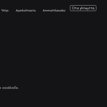
Ota yhteyttä
Yritys
Ajankohtaista
Ammattilaiseksi
 asiakkaille.