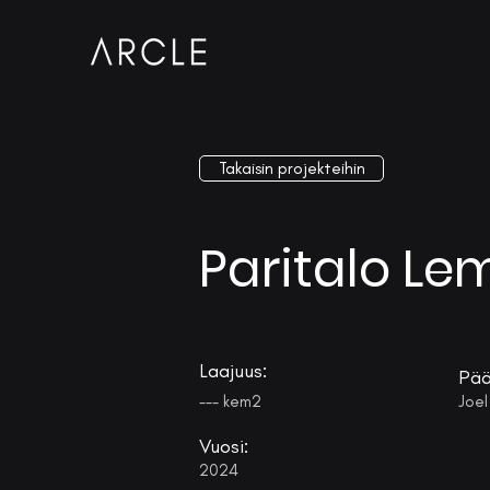
Takaisin projekteihin
Paritalo L
Laajuus:
Pää
--- kem2
Joel
Vuosi:
2024