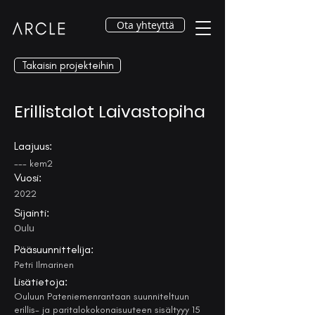
Ota yhteyttä
Takaisin projekteihin
Erillistalot Laivastopiha
Laajuus:
--- kem2
Vuosi:
2022
Sijainti:
Oulu
Pääsuunnittelija:
Petri Ilmarinen
Lisätietoja:
Ouluun Pateniemenrantaan suunniteltuun
erillis- ja paritalokokonaisuuteen sisältyyy 15